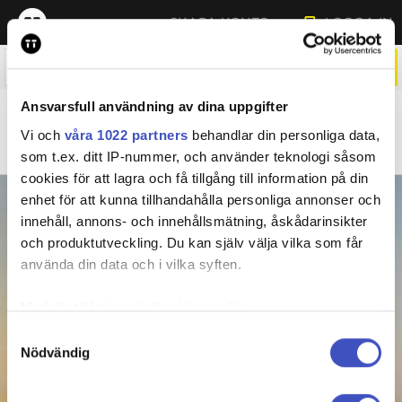
SKAPA KONTO
LOGGA IN
Ansvarsfull användning av dina uppgifter
ALLT
Bild
- Stockfoto
Video
Grafik
Nyheter
Vi och
våra 1022 partners
behandlar din personliga data,
Feature
Sidor
Planering
som t.ex. ditt IP-nummer, och använder teknologi såsom
cookies för att lagra och få tillgång till information på din
enhet för att kunna tillhandahålla personliga annonser och
NYHETER
innehåll, annons- och innehållsmätning, åskådarinsikter
och produktutveckling. Du kan själv välja vilka som får
När du snabbt behöver veta vad som händer – direkt
använda din data och i vilka syften.
från källan.
Med din tillåtelse skulle vi även vilja:
LOGGA IN
Samla in information om din geografiska plats
Samtyckesval
Nödvändig
som kan ha en noggrannhet på upp till flera meter
Mer om våra nyhetstjänster på
tt.se/nyheter
Identifiera din enhet genom att aktivt skanna den
för specifika kännetecken (fingeravtryck)